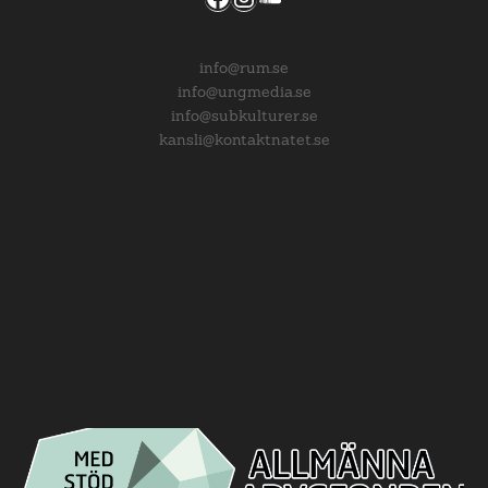
info@rum.se
info@ungmedia.se
info@subkulturer.se
kansli@kontaktnatet.se