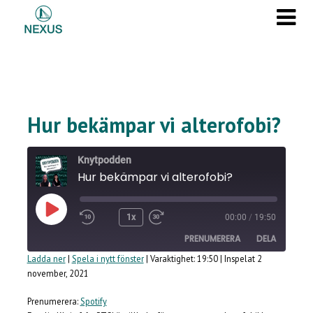
Skip
Skip
to
to
content
content
Hur bekämpar vi alterofobi?
Knytpodden
Hur bekämpar vi alterofobi?
Spela
1x
00:00
/
19:50
upp
PRENUMERERA
DELA
avsnitt
Ladda ner
|
Spela i nytt fönster
|
Varaktighet: 19:50
|
Inspelat 2
november, 2021
DELA
Spotify
RSS-
Prenumerera:
Spotify
FLÖDE
LÄNK