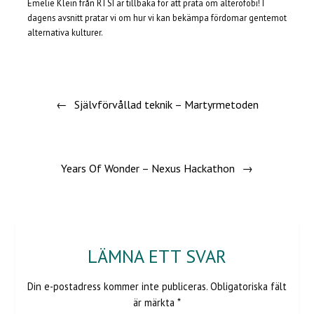
Emelie Klein från RTSI är tillbaka för att prata om alterofobi! I
dagens avsnitt pratar vi om hur vi kan bekämpa fördomar gentemot
BÄDDA IN
alternativa kulturer.
Inläggsnavigering
Självförvållad teknik – Martyrmetoden
Years Of Wonder – Nexus Hackathon
LÄMNA ETT SVAR
Din e-postadress kommer inte publiceras.
Obligatoriska fält
är märkta
*