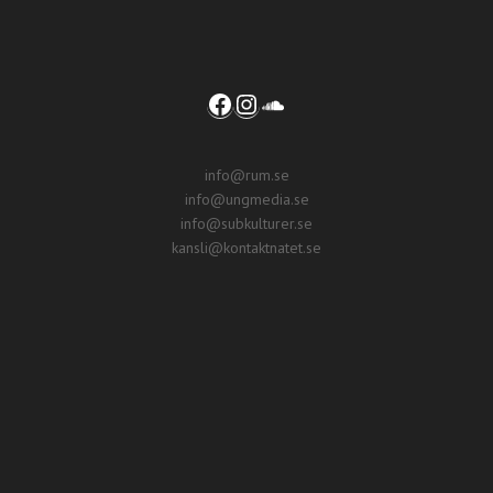
Facebook
Instagram
SoundCloud
info@rum.se
info@ungmedia.se
info@subkulturer.se
kansli@kontaktnatet.se