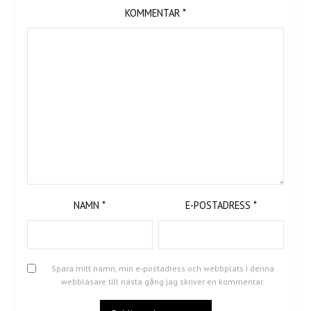
KOMMENTAR
*
NAMN
*
E-POSTADRESS
*
Spara mitt namn, min e-postadress och webbplats i denna
webbläsare till nästa gång jag skriver en kommentar.